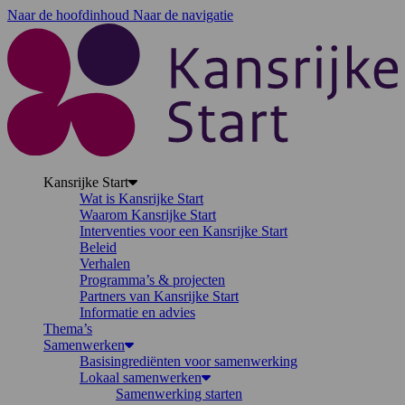
Naar de hoofdinhoud
Naar de navigatie
K
Kansrijke Start
Wat is Kansrijke Start
Waarom Kansrijke Start
Interventies voor een Kansrijke Start
Beleid
Verhalen
Programma’s & projecten
Partners van Kansrijke Start
Informatie en advies
Thema’s
Samenwerken
Basisingrediënten voor samenwerking
Lokaal samenwerken
Samenwerking starten