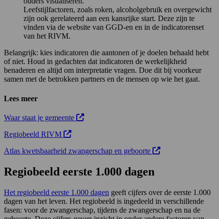
ouders visualiseren.
Leefstijlfactoren, zoals roken, alcoholgebruik en overgewicht
zijn ook gerelateerd aan een kansrijke start. Deze zijn te
vinden via de website van GGD-en en in de indicatorenset
van het RIVM.
Belangrijk: kies indicatoren die aantonen of je doelen behaald hebt
of niet. Houd in gedachten dat indicatoren de werkelijkheid
benaderen en altijd om interpretatie vragen. Doe dit bij voorkeur
samen met de betrokken partners en de mensen op wie het gaat.
Lees meer
Deze link opent in een nieuw tabblad
Waar staat je gemeente
Deze link opent in een nieuw tabblad
Regiobeeld RIVM
Deze link opent in e
Atlas kwetsbaarheid zwangerschap en geboorte
Regiobeeld eerste 1.000 dagen
Het regiobeeld eerste 1.000 dagen
geeft cijfers over de eerste 1.000
dagen van het leven. Het regiobeeld is ingedeeld in verschillende
fasen: voor de zwangerschap, tijdens de zwangerschap en na de
geboorte. Deze cijfers geven inzicht in onder andere factoren van