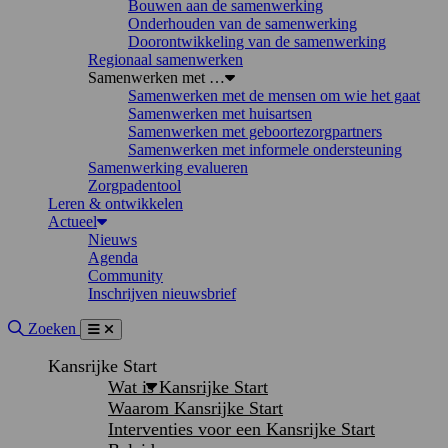
Bouwen aan de samenwerking
Onderhouden van de samenwerking
Doorontwikkeling van de samenwerking
Regionaal samenwerken
Samenwerken met …
Samenwerken met de mensen om wie het gaat
Samenwerken met huisartsen
Samenwerken met geboortezorgpartners
Samenwerken met informele ondersteuning
Samenwerking evalueren
Zorgpadentool
Leren & ontwikkelen
Actueel
Nieuws
Agenda
Community
Inschrijven nieuwsbrief
Site doorzoeken
Zoeken
Menu
Sluiten
Kansrijke Start
Wat is Kansrijke Start
Waarom Kansrijke Start
Interventies voor een Kansrijke Start