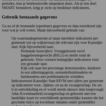
periodes, kun je betekenisvolle uitspraken doen. Als je een doel
SMART formuleert, krijg je zicht op bruikbare indicatoren.
Gebruik bestaande gegevens
Ga na of de bestaande (openbare) gegevens en data toereikend zijn
voor wat je wilt weten. Maak bijvoorbeeld gebruik van:
Op waarstaatjegemeente.nl staan meerdere indicatoren per
gemeente (en op wijkniveau) die relevant zijn voor Kansrijke
start. Kijk bijvoorbeeld naar:
Perinatale kerncijfers: Vroeggeboorte en/of
laaggeboortegewicht (BIG2) en sterfte rond de
geboorte. Deze vormen belangrijke indicatoren voor
een gezonde start.
Kijk ook naar het percentage tienermoeders, kinderen
in een uitkeringsgezin, eenouderhuishoudens en
huishoudens met problematische schulden.
Indicatorenset Kansrijke Start RIVM met cijfers per gemeente
op indicatoren voor-, tijdens- en na de zwangerschap. De set
is in ontwikkeling en er wordt steeds nieuwe data toegevoegd.
Atlas Kwetsbaarheid zwangerschap en geboorte met een
landelijke kaart en verschillende gemeentelijke kaarten die het
geschatte risico op kwetsbare situaties onder (potentiële)