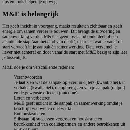
tips en tools helpen je op weg.
M&E is belangrijk
Het geeft inzicht in voortgang, maakt resultaten zichtbaar en geeft
energie om samen verder te bouwen. Dit brengt de uitvoering en
samenwerking verder. M&E is geen losstaand onderdeel of een
afsluitende stap ‘aan het eind van de rit’, maar iets wat je vanaf de
start verweeft in je aanpak én samenwerking. Data verzamel je
liever niet achteraf en door vanaf de start met M&E bezig te zijn leer
je tussentijds.
M&E doe je om verschillende redenen:
Verantwoorden
Je laat zien wat de aanpak oplevert in cijfers (kwantitatief), in
verhalen (kwalitatief), de opbrengsten van je aanpak (output)
en de gewenste effecten (outcome).
Leren en verbeteren
M&E geeft inzicht in de aanpak en samenwerking omdat je
beschrijft wat wel en niet werkt.
Enthousiasmeren
Stilstaan bij successen vergroot enthousiasme en
betrokkenheid van coalitiepartners en andere betrokkenen uit
wijk of buurt.