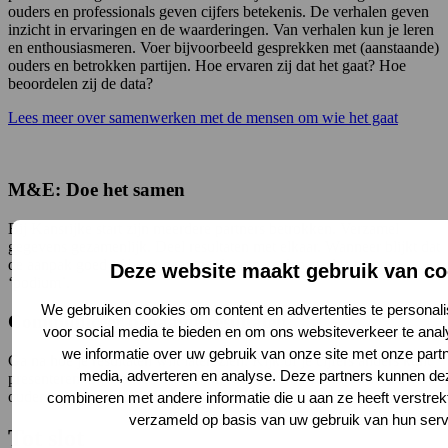
ouders en professionals geven cijfers betekenis. De verhalen geven
inzicht in ervaringen en de waarderingen. Van verhalen kun je leren
en enthousiasmeren. Voer bijvoorbeeld gesprekken met (aanstaande)
ouders en betrokken partijen. Hoe ervaren zij dat het gaat? Hoe
beoordelen zij de data?
Lees meer over samenwerken met de mensen om wie het gaat
M&E: Doe het samen
Bij Kansrijke start zijn meerdere partners betrokken. Verzamel
gegevens gezamenlijk. Deel resultaten met elkaar. Wanneer blijkt dat
de aanpak goed of beter gaat, geef partners dan credits en een
Deze website maakt gebruik van co
‘podium’.
We gebruiken cookies om content en advertenties te personali
Communiceer behaalde resultaten
voor social media te bieden en om ons websiteverkeer te ana
we informatie over uw gebruik van onze site met onze partn
Ga na hoe je resultaten wilt laten zien. Kijk of je cijfers anders kunt
media, adverteren en analyse. Deze partners kunnen d
presenteren, bijvoorbeeld via film, foto’s, verhalen of portretten van
ouders. Betrek de afdeling communicatie hierbij.
combineren met andere informatie die u aan ze heeft verstrek
verzameld op basis van uw gebruik van hun serv
Tot slot