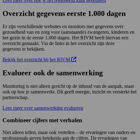
Lees meer over hoe je het regiobeeld kunt gebruiken
Overzicht gegevens eerste 1.000 dagen
Er zijn verschillende websites en monitors met gegevens over
gezondheid van en zorg voor (aanstaande) zwangeren, kinderen en
het gezin in de eerste 1.000 dagen. Het RIVM heeft hiervan een
overzicht gemaakt. Via de links in het overzicht zijn deze
gegevens te bekijken.
Opens in new tab:
Deze link opent in een nieuw tabb
Bekijk het overzicht bij het RIVM
Evalueer ook de samenwerking
Monitoring is niet alleen gericht op de inhoud van de aanpak, maar
ook op hoe je samenwerkt. Dit geeft energie, inzicht en versterkt het
partnerschap.
Lees meer over samenwerking evalueren
Combineer cijfers met verhalen
Niet alleen tellen, maar ook vertellen – de ervaringen van ouders en
professionals geven betekenis aan de cijfers. De ervaringen van