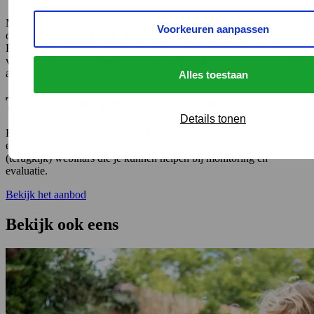
Monitoring & evaluatie is geen lastige verplichting, maar een kans
Voorkeuren aanpassen
om te leren, te verbeteren en samen successen zichtbaar te maken.
Begin klein, doe het samen en laat resultaten leven in cijfers én
verhalen. Zo houd je energie in de samenwerking en bouw je verder
aan een duurzame Kansrijke Start.
Alles toestaan
Tools, trainingen en e-learnings
Details tonen
Handreikingen, interventies, de keuzehulp voor monitoren en
evalueren: er zijn heel veel tools, trainingen, e-learnings en
(terugkijk) webinars die je kunnen helpen bij monitoring en
evaluatie.
Bekijk het aanbod
Bekijk ook eens