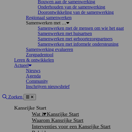
Bouwen aan de samenwerking
Onderhouden van de samenwerking
Doorontwikkeling van de samenwerking
Regionaal samenwerken
Samenwerken met …
Samenwerken met de mensen om wie het gaat
Samenwerken met huisartsen
Samenwerken met geboortezorgpartners
Samenwerken met informele ondersteuning
Samenwerking evalueren
Zorgpadentool
Leren & ontwikkelen
Actueel
Nieuws
Agenda
Community
Inschrijven nieuwsbrief
Site doorzoeken
Zoeken
Menu
Sluiten
Kansrijke Start
Wat is Kansrijke Start
Waarom Kansrijke Start
Interventies voor een Kansrijke Start