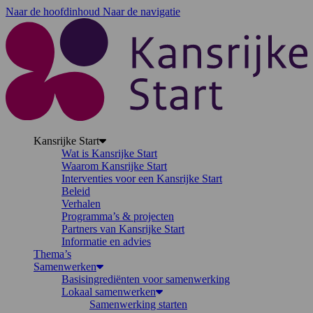
Naar de hoofdinhoud
Naar de navigatie
K
Kansrijke Start
Wat is Kansrijke Start
Waarom Kansrijke Start
Interventies voor een Kansrijke Start
Beleid
Verhalen
Programma’s & projecten
Partners van Kansrijke Start
Informatie en advies
Thema’s
Samenwerken
Basisingrediënten voor samenwerking
Lokaal samenwerken
Samenwerking starten