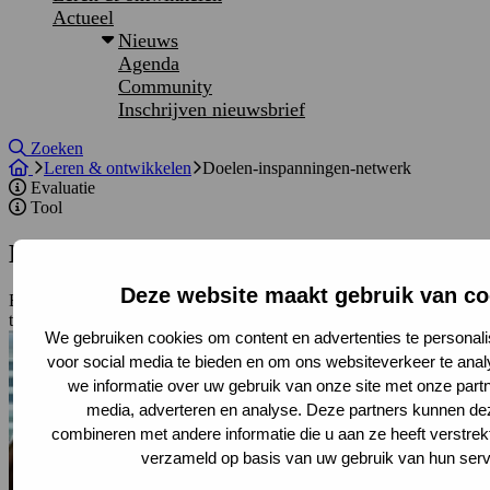
Actueel
Nieuws
Agenda
Community
Inschrijven nieuwsbrief
Site doorzoeken
Zoeken
Leren & ontwikkelen
Doelen-inspanningen-netwerk
Evaluatie
Tool
Doelen-inspanningen-netwerk
Deze website maakt gebruik van co
Een doelen-inspanningen-netwerk (DIN) brengt de samenhang
tussen doelen en inspanningen in kaart, van ambitie tot uitvoering.
We gebruiken cookies om content en advertenties te personali
voor social media te bieden en om ons websiteverkeer te ana
we informatie over uw gebruik van onze site met onze partn
media, adverteren en analyse. Deze partners kunnen d
combineren met andere informatie die u aan ze heeft verstrek
verzameld op basis van uw gebruik van hun serv