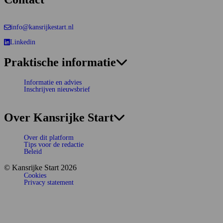
info@kansrijkestart.nl
Linkedin
Deze link gaat naar een externe website.
Praktische informatie
Informatie en advies
Inschrijven nieuwsbrief
Over Kansrijke Start
Over dit platform
Tips voor de redactie
Beleid
© Kansrijke Start 2026
Cookies
Privacy statement