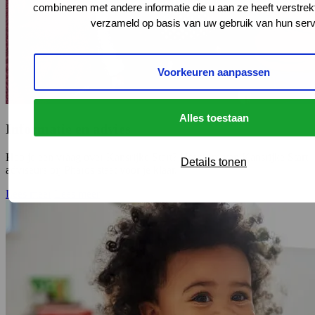
combineren met andere informatie die u aan ze heeft verstrek
verzameld op basis van uw gebruik van hun serv
Voorkeuren aanpassen
Alles toestaan
Informatie en advies
Heb je een vraag over Kansrijke Start? Het team van Kansrijke Start
Details tonen
adviseurs bij Pharos staat voor je klaar.
Lees meer
Lees meer