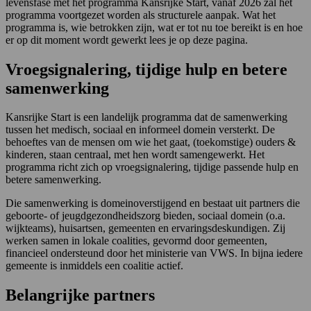
levensfase met het programma Kansrijke Start, vanaf 2026 zal het
programma voortgezet worden als structurele aanpak. Wat het
programma is, wie betrokken zijn, wat er tot nu toe bereikt is en hoe
er op dit moment wordt gewerkt lees je op deze pagina.
Vroegsignalering, tijdige hulp en betere
samenwerking
Kansrijke Start is een landelijk programma dat de samenwerking
tussen het medisch, sociaal en informeel domein versterkt. De
behoeftes van de mensen om wie het gaat, (toekomstige) ouders &
kinderen, staan centraal, met hen wordt samengewerkt. Het
programma richt zich op vroegsignalering, tijdige passende hulp en
betere samenwerking.
Die samenwerking is domeinoverstijgend en bestaat uit partners die
geboorte- of jeugdgezondheidszorg bieden, sociaal domein (o.a.
wijkteams), huisartsen, gemeenten en ervaringsdeskundigen. Zij
werken samen in lokale coalities, gevormd door gemeenten,
financieel ondersteund door het ministerie van VWS. In bijna iedere
gemeente is inmiddels een coalitie actief.
Belangrijke partners