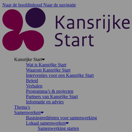
Naar de hoofdinhoud
Naar de navigatie
K
Kansrijke Start
Wat is Kansrijke Start
Waarom Kansrijke Start
Interventies voor een Kansrijke Start
Beleid
Verhalen
Programma’s & projecten
Partners van Kansrijke Start
Informatie en advies
Thema’s
Samenwerken
Basisingrediënten voor samenwerking
Lokaal samenwerken
Samenwerking starten