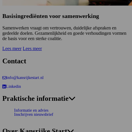
Basisingrediënten voor samenwerking
Samenwerken vraagt om vertrouwen, duidelijke afspraken en
gedeelde doelen. Gezamenlijkheid en goede verhoudingen vormen
de basis voor een sterke coalitie.
Lees meer
Lees meer
Contact
info@kansrijkestart.nl
Linkedin
Deze link gaat naar een externe website.
Praktische informatie
Informatie en advies
Inschrijven nieuwsbrief
Over Kansrijke Start