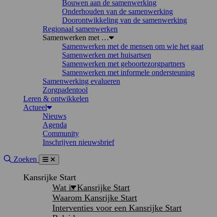
Bouwen aan de samenwerking
Onderhouden van de samenwerking
Doorontwikkeling van de samenwerking
Regionaal samenwerken
Samenwerken met …
Samenwerken met de mensen om wie het gaat
Samenwerken met huisartsen
Samenwerken met geboortezorgpartners
Samenwerken met informele ondersteuning
Samenwerking evalueren
Zorgpadentool
Leren & ontwikkelen
Actueel
Nieuws
Agenda
Community
Inschrijven nieuwsbrief
Site doorzoeken
Zoeken
Menu
Sluiten
Kansrijke Start
Wat is Kansrijke Start
Waarom Kansrijke Start
Interventies voor een Kansrijke Start