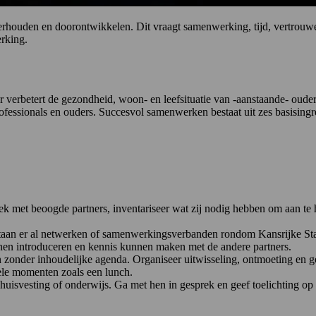
houden en doorontwikkelen. Dit vraagt samenwerking, tijd, vertrouwen 
rking.
 verbetert de gezondheid, woon- en leefsituatie van -aanstaande- oude
professionals en ouders. Succesvol samenwerken bestaat uit zes basisin
ek met beoogde partners, inventariseer wat zij nodig hebben om aan te
taan er al netwerken of samenwerkingsverbanden rondom Kansrijke Start
unnen introduceren en kennis kunnen maken met de andere partners.
eren zonder inhoudelijke agenda. Organiseer uitwisseling, ontmoeting en
le momenten zoals een lunch.
 huisvesting of onderwijs. Ga met hen in gesprek en geef toelichting op 