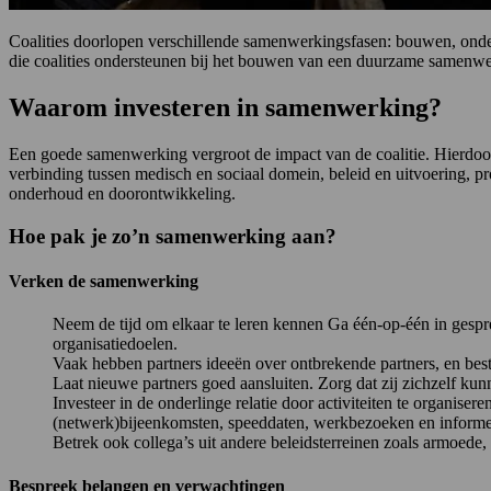
Coalities doorlopen verschillende samenwerkingsfasen: bouwen, onder
die coalities ondersteunen bij het bouwen van een duurzame samenwe
Waarom investeren in samenwerking?
Een goede samenwerking vergroot de impact van de coalitie. Hierdoor
verbinding tussen medisch en sociaal domein, beleid en uitvoering, 
onderhoud en doorontwikkeling.
Hoe pak je zo’n samenwerking aan?
Verken de samenwerking
Neem de tijd om elkaar te leren kennen Ga één-op-één in gespr
organisatiedoelen.
Vaak hebben partners ideeën over ontbrekende partners, en bes
Laat nieuwe partners goed aansluiten. Zorg dat zij zichzelf k
Investeer in de onderlinge relatie door activiteiten te organis
(netwerk)bijeenkomsten, speeddaten, werkbezoeken en informe
Betrek ook collega’s uit andere beleidsterreinen zoals armoede,
Bespreek belangen en verwachtingen