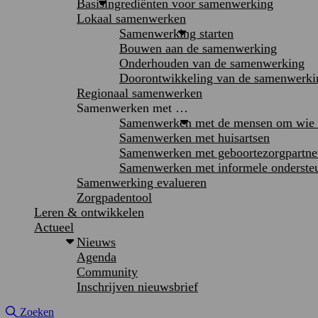
Basisingrediënten voor samenwerking
Lokaal samenwerken
Samenwerking starten
Bouwen aan de samenwerking
Onderhouden van de samenwerking
Doorontwikkeling van de samenwerki
Regionaal samenwerken
Samenwerken met …
Samenwerken met de mensen om wie h
Samenwerken met huisartsen
Samenwerken met geboortezorgpartne
Samenwerken met informele onderste
Samenwerking evalueren
Zorgpadentool
Leren & ontwikkelen
Actueel
Nieuws
Agenda
Community
Inschrijven nieuwsbrief
Site doorzoeken
Zoeken