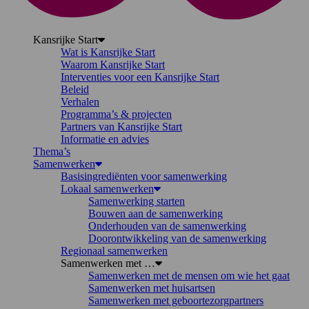
Kansrijke Start
Wat is Kansrijke Start
Waarom Kansrijke Start
Interventies voor een Kansrijke Start
Beleid
Verhalen
Programma’s & projecten
Partners van Kansrijke Start
Informatie en advies
Thema’s
Samenwerken
Basisingrediënten voor samenwerking
Lokaal samenwerken
Samenwerking starten
Bouwen aan de samenwerking
Onderhouden van de samenwerking
Doorontwikkeling van de samenwerking
Regionaal samenwerken
Samenwerken met …
Samenwerken met de mensen om wie het gaat
Samenwerken met huisartsen
Samenwerken met geboortezorgpartners