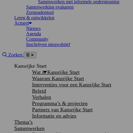
Samenwerken met informele ondersteuning
Samenwerking evalueren
Zorgpadentool
Leren & ontwikkelen
Actueel
Nieuws
Agenda
Community
Inschrijven nieuwsbrief
Site doorzoeken
Zoeken
Menu
Sluiten
Kansrijke Start
Wat is Kansrijke Start
Waarom Kansrijke Start
Interventies voor een Kansrijke Start
Beleid
Verhalen
Programma’s & projecten
Partners van Kansrijke Start
Informatie en advies
Thema’s
Samenwerken