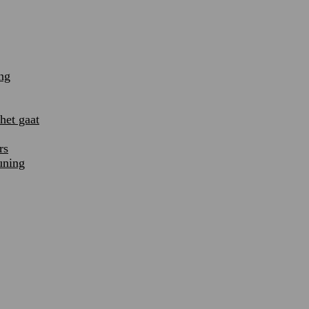
ng
et gaat
rs
uning