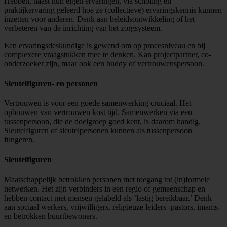
Hebben, naast hun eigen ervaringen, via scholing en
praktijkervaring geleerd hoe ze (collectieve) ervaringskennis kunnen
inzetten voor anderen. Denk aan beleidsontwikkeling of het
verbeteren van de inrichting van het zorgsysteem.
Een ervaringsdeskundige is gewend om op procesniveau en bij
complexere vraagstukken mee te denken. Kan projectpartner, co-
onderzoeker zijn, maar ook een buddy of vertrouwenspersoon.
Sleutelfiguren- en personen
Vertrouwen is voor een goede samenwerking cruciaal. Het
opbouwen van vertrouwen kost tijd. Samenwerken via een
tussenpersoon, die de doelgroep goed kent, is daarom handig.
Sleutelfiguren of sleutelpersonen kunnen als tussenpersoon
fungeren.
Sleutelfiguren
Maatschappelijk betrokken personen met toegang tot (in)formele
netwerken. Het zijn verbinders in een regio of gemeenschap en
hebben contact met mensen gelabeld als ‘lastig bereikbaar.’ Denk
aan sociaal werkers, vrijwilligers, religieuze leiders -pastors, imams-
en betrokken buurtbewoners.