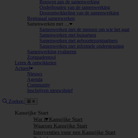
Bouwen aan de samenwerking
Onderhouden van de samenwerking
Doorontwikkeling van de samenwerking
Regionaal samenwerken
Samenwerken met …
Samenwerken met de mensen om wie het gaat
Samenwerken met huisartsen
Samenwerken met geboortezorgpartners
Samenwerken met informele ondersteuning
Samenwerking evalueren
Zorgpadentool
Leren & ontwikkelen
Actueel
Nieuws
Agenda
Community
Inschrijven nieuwsbrief
Site doorzoeken
Zoeken
Menu
Sluiten
Kansrijke Start
Wat is Kansrijke Start
Waarom Kansrijke Start
Interventies voor een Kansrijke Start