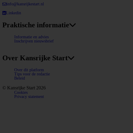
info@kansrijkestart.nl
Linkedin
Deze link gaat naar een externe website.
Praktische informatie
Informatie en advies
Inschrijven nieuwsbrief
Over Kansrijke Start
Over dit platform
Tips voor de redactie
Beleid
© Kansrijke Start 2026
Cookies
Privacy statement