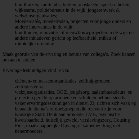
buurthuizen, sportclubs, kerken, moskeeën, speel-o-theken,
wijkteams, politiebureaus in de wijk, jongerenwerk &
welszijnsorganisaties;
Moedercafés, moederraden, projecten voor jonge ouders en
andere interventies in de wijk;
buurttuinen, renovatie- of nieuwbouwprojecten in de wijk en
andere initiatieven gericht op leefbaarheid, milieu of
ruimtelijke ordening.
Maak gebruik van de ervaring en kennis van collega’s. Zoek kansen
om aan te sluiten.
Ervaringsdeskundigen vind je via:
cliënten- en naastenorganisaties, zelfhulpgroepen,
zelfregiecentra;
welzijnsorganisaties, GGZ, jeugdzorg, taalambassadeurs, en
projecten gericht op armoede en schulden hebben steeds
vaker ervaringsdeskundigen in dienst. Zij richten zich vaak op
bepaalde thema’s of doelgroepen die relevant zijn voor
Kansrijke Start. Denk aan armoede, LVB, psychische
kwetsbaarheid, huiselijk geweld, verslavingszorg, Housing
First, maatschappelijke Opvang of samenwerking met
tienermoeders.