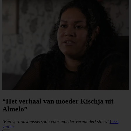
“Het verhaal van moeder Kischja uit
“Het verhaal van moeder Nikita uit
Almelo”
Kennemerland”
‘Eén vertrouwenspersoon voor moeder vermindert stress’
Lees
over
‘Door de Jonge Moedergroep weet ik dat ik het kan’
Lees verder
over Het verhaal van moeder Kischja uit Almelo
verder