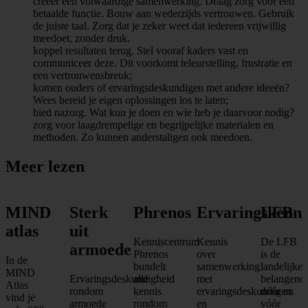
creëer een volwaardige samenwerking. Draag zorg voor een
betaalde functie. Bouw aan wederzijds vertrouwen. Gebruik
de juiste taal. Zorg dat je zeker weet dat iedereen vrijwillig
meedoet, zonder druk.
koppel resultaten terug. Stel vooraf kaders vast en
communiceer deze. Dit voorkomt teleurstelling, frustratie en
een vertrouwensbreuk;
komen ouders of ervaringsdeskundigen met andere ideeën?
Wees bereid je eigen oplossingen los te laten;
bied nazorg. Wat kun je doen en wie heb je daarvoor nodig?
zorg voor laagdrempelige en begrijpelijke materialen en
methoden. Zo kunnen anderstaligen ook meedoen.
Meer lezen
MIND
Sterk
Phrenos
Ervaringskenni
LFB
atlas
uit
Kenniscentrum
Kennis
De LFB
armoede
Phrenos
over
is de
In de
bundelt
samenwerking
landelijke
MIND
Ervaringsdeskundigheid
alle
met
belangenor
Atlas
rondom
kennis
ervaringsdeskundigen
dóór en
vind je
armoede
rondom
en
vóór