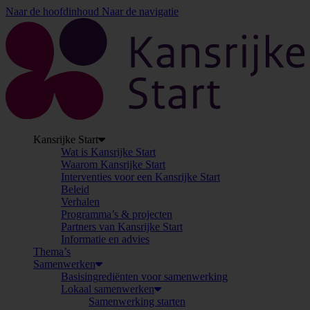
Naar de hoofdinhoud
Naar de navigatie
K
Kansrijke Start
Wat is Kansrijke Start
Waarom Kansrijke Start
Interventies voor een Kansrijke Start
Beleid
Verhalen
Programma’s & projecten
Partners van Kansrijke Start
Informatie en advies
Thema’s
Samenwerken
Basisingrediënten voor samenwerking
Lokaal samenwerken
Samenwerking starten