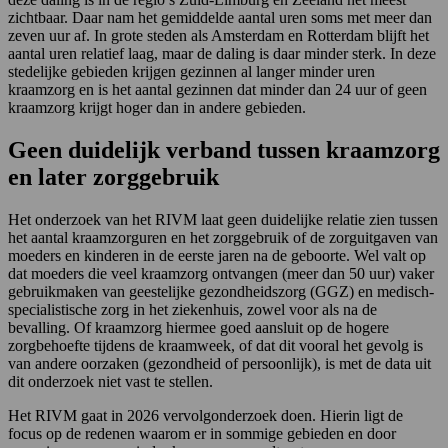
zichtbaar. Daar nam het gemiddelde aantal uren soms met meer dan
zeven uur af. In grote steden als Amsterdam en Rotterdam blijft het
aantal uren relatief laag, maar de daling is daar minder sterk. In deze
stedelijke gebieden krijgen gezinnen al langer minder uren
kraamzorg en is het aantal gezinnen dat minder dan 24 uur of geen
kraamzorg krijgt hoger dan in andere gebieden.
Geen duidelijk verband tussen kraamzorg
en later zorggebruik
Het onderzoek van het RIVM laat geen duidelijke relatie zien tussen
het aantal kraamzorguren en het zorggebruik of de zorguitgaven van
moeders en kinderen in de eerste jaren na de geboorte. Wel valt op
dat moeders die veel kraamzorg ontvangen (meer dan 50 uur) vaker
gebruikmaken van geestelijke gezondheidszorg (GGZ) en medisch-
specialistische zorg in het ziekenhuis, zowel voor als na de
bevalling. Of kraamzorg hiermee goed aansluit op de hogere
zorgbehoefte tijdens de kraamweek, of dat dit vooral het gevolg is
van andere oorzaken (gezondheid of persoonlijk), is met de data uit
dit onderzoek niet vast te stellen.
Het RIVM gaat in 2026 vervolgonderzoek doen. Hierin ligt de
focus op de redenen waarom er in sommige gebieden en door