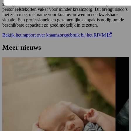
zwangeren en kraamvrouwen. In steeds meer regio’s zorgen
personeelstekorten vaker voor minder kraamzorg. Dit brengt risico’s
met zich mee, met name voor kraamvrouwen in een kwetsbare
situatie. Een professionele en gezamenlijke aanpak is nodig om de
beschikbare capaciteit zo goed mogelijk in te zetten.
Deze link op
Bekijk het rapport over kraamzorggebruik bij het RIVM
Meer nieuws