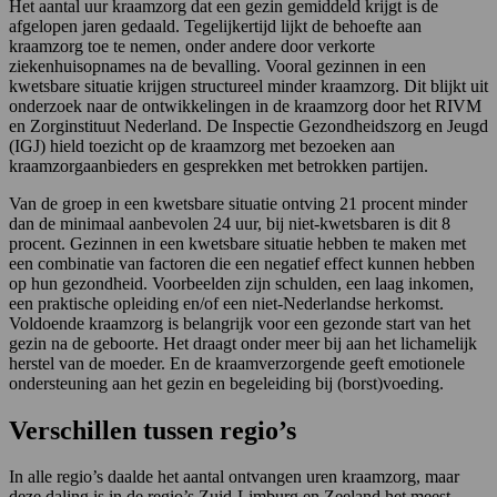
Het aantal uur kraamzorg dat een gezin gemiddeld krijgt is de
afgelopen jaren gedaald. Tegelijkertijd lijkt de behoefte aan
kraamzorg toe te nemen, onder andere door verkorte
ziekenhuisopnames na de bevalling. Vooral gezinnen in een
kwetsbare situatie krijgen structureel minder kraamzorg. Dit blijkt uit
onderzoek naar de ontwikkelingen in de kraamzorg door het RIVM
en Zorginstituut Nederland. De Inspectie Gezondheidszorg en Jeugd
(IGJ) hield toezicht op de kraamzorg met bezoeken aan
kraamzorgaanbieders en gesprekken met betrokken partijen.
Van de groep in een kwetsbare situatie ontving 21 procent minder
dan de minimaal aanbevolen 24 uur, bij niet-kwetsbaren is dit 8
procent. Gezinnen in een kwetsbare situatie hebben te maken met
een combinatie van factoren die een negatief effect kunnen hebben
op hun gezondheid. Voorbeelden zijn schulden, een laag inkomen,
een praktische opleiding en/of een niet-Nederlandse herkomst.
Voldoende kraamzorg is belangrijk voor een gezonde start van het
gezin na de geboorte. Het draagt onder meer bij aan het lichamelijk
herstel van de moeder. En de kraamverzorgende geeft emotionele
ondersteuning aan het gezin en begeleiding bij (borst)voeding.
Verschillen tussen regio’s
In alle regio’s daalde het aantal ontvangen uren kraamzorg, maar
deze daling is in de regio’s Zuid-Limburg en Zeeland het meest