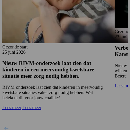
Gezonde
23 juni 
Gezonde start
Verbet
25 juni 2026
Kansri
Nieuw RIVM-onderzoek laat zien dat
Nieuw on
kinderen in een meervoudig kwetsbare
wijken a
situatie meer zorg nodig hebben.
Betere l
Lees me
RIVM-onderzoek laat zien dat kinderen in meervoudig
kwetsbare situaties vaker zorg nodig hebben. Wat
betekent dit voor jouw coalitie?
Lees meer
Lees meer