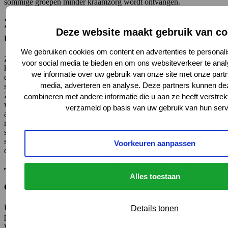
sommige groepen minder kraamzorg wordt ontvangen.
Zorgverzekeringswet biedt ruimte voor
Deze website maakt gebruik van co
meer passende inzet van kraamzorg
We gebruiken cookies om content en advertenties te personali
Zorginstituut Nederland pleit voor meer passende inzet van
voor social media te bieden en om ons websiteverkeer te ana
kraamzorg. Daarvoor is het belangrijk te kijken naar de
we informatie over uw gebruik van onze site met onze partn
daadwerkelijke zorgbehoefte van een gezin en niet naar een
media, adverteren en analyse. Deze partners kunnen d
standaardpakket aan uren, zoals dit nu nog gebeurt. Het
Zorginstituut wijst erop dat er bij het toekennen van kraamzorg moet
combineren met andere informatie die u aan ze heeft verstrek
worden uitgegaan van ‘waar een gezin redelijkerwijs op is
verzameld op basis van uw gebruik van hun serv
aangewezen’. Deze bepaling uit de Zorgverzekeringswet geeft
ruimte om minder of juist meer uren toe te kennen dan het
standaardpakket, op basis van de behoefte van het gezin. Zo kan
schaars zorgpersoneel beter én op de juiste plek worden ingezet,
Voorkeuren aanpassen
daar waar dat de meeste waarde toevoegt.
Toezicht IGJ(Inspectie Gezondheidszorg
Alles toestaan
en Jeugd)
Uit het toezicht van de IGJ komt naar voren dat ondanks de inzet en
Details tonen
professionele zorg die kraamzorgaanbieders leveren, de gevolgen
van het personeelstekort meer voelbaar worden voor meer