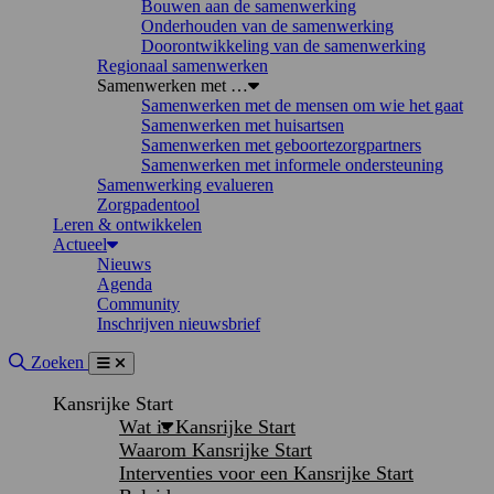
Bouwen aan de samenwerking
Onderhouden van de samenwerking
Doorontwikkeling van de samenwerking
Regionaal samenwerken
Samenwerken met …
Samenwerken met de mensen om wie het gaat
Samenwerken met huisartsen
Samenwerken met geboortezorgpartners
Samenwerken met informele ondersteuning
Samenwerking evalueren
Zorgpadentool
Leren & ontwikkelen
Actueel
Nieuws
Agenda
Community
Inschrijven nieuwsbrief
Site doorzoeken
Zoeken
Menu
Sluiten
Kansrijke Start
Wat is Kansrijke Start
Waarom Kansrijke Start
Interventies voor een Kansrijke Start