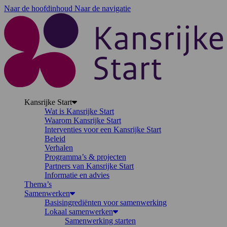
Naar de hoofdinhoud
Naar de navigatie
K
Kansrijke Start
Wat is Kansrijke Start
Waarom Kansrijke Start
Interventies voor een Kansrijke Start
Beleid
Verhalen
Programma’s & projecten
Partners van Kansrijke Start
Informatie en advies
Thema’s
Samenwerken
Basisingrediënten voor samenwerking
Lokaal samenwerken
Samenwerking starten