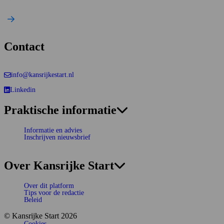
Contact
info@kansrijkestart.nl
Linkedin
Deze link gaat naar een externe website.
Praktische informatie
Informatie en advies
Inschrijven nieuwsbrief
Over Kansrijke Start
Over dit platform
Tips voor de redactie
Beleid
© Kansrijke Start 2026
Cookies