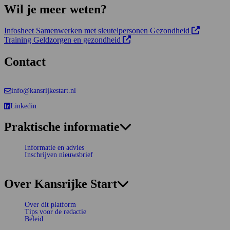
Wil je meer weten?
Opens in ne
Deze link o
Infosheet Samenwerken met sleutelpersonen Gezondheid
Opens in new tab:
Deze link opent in een nieuw tab
Training Geldzorgen en gezondheid
Contact
info@kansrijkestart.nl
Linkedin
Deze link gaat naar een externe website.
Praktische informatie
Informatie en advies
Inschrijven nieuwsbrief
Over Kansrijke Start
Over dit platform
Tips voor de redactie
Beleid