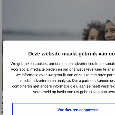
Deze website maakt gebruik van co
We gebruiken cookies om content en advertenties te personali
voor social media te bieden en om ons websiteverkeer te ana
we informatie over uw gebruik van onze site met onze partn
media, adverteren en analyse. Deze partners kunnen d
combineren met andere informatie die u aan ze heeft verstrek
verzameld op basis van uw gebruik van hun serv
Professionals in een Kansrijke Start coalitie zetten zich in om
(aanstaande) ouders te ondersteunen vóór, tijdens en na de
zwangerschap. Maar het is soms een uitdaging om die
Voorkeuren aanpassen
ondersteuning goed aan te laten sluiten bij ouders met een vlucht- of