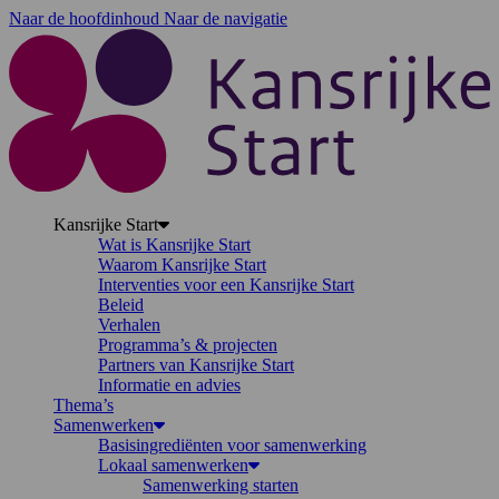
Naar de hoofdinhoud
Naar de navigatie
K
Kansrijke Start
Wat is Kansrijke Start
Waarom Kansrijke Start
Interventies voor een Kansrijke Start
Beleid
Verhalen
Programma’s & projecten
Partners van Kansrijke Start
Informatie en advies
Thema’s
Samenwerken
Basisingrediënten voor samenwerking
Lokaal samenwerken
Samenwerking starten