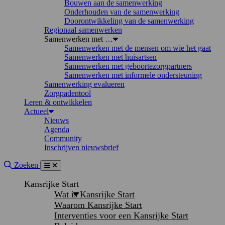
Bouwen aan de samenwerking
Onderhouden van de samenwerking
Doorontwikkeling van de samenwerking
Regionaal samenwerken
Samenwerken met …
Samenwerken met de mensen om wie het gaat
Samenwerken met huisartsen
Samenwerken met geboortezorgpartners
Samenwerken met informele ondersteuning
Samenwerking evalueren
Zorgpadentool
Leren & ontwikkelen
Actueel
Nieuws
Agenda
Community
Inschrijven nieuwsbrief
Site doorzoeken
Zoeken
Menu
Sluiten
Kansrijke Start
Wat is Kansrijke Start
Waarom Kansrijke Start
Interventies voor een Kansrijke Start