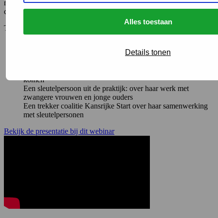
migratieachtergrond. Sleutelpersonen – mensen die de taal en
cultuur van nieuwkomers kennen – kunnen hierin een brug slaan.
Alles toestaan
Tijdens dit webinar kom je meer te weten over:
Stress in de eerste 1000 dagen, en hoe coalities ouders kunnen
Details tonen
ondersteunen
De impact van stress op ouders met een vluchtachtergrond
Wie sleutelpersonen zijn en hoe je met hen in contact kunt
komen
Een sleutelpersoon uit de praktijk: over haar werk met
zwangere vrouwen en jonge ouders
Een trekker coalitie Kansrijke Start over haar samenwerking
met sleutelpersonen
Bekijk de presentatie bij dit webinar