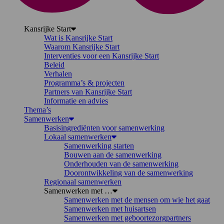
Kansrijke Start
Wat is Kansrijke Start
Waarom Kansrijke Start
Interventies voor een Kansrijke Start
Beleid
Verhalen
Programma’s & projecten
Partners van Kansrijke Start
Informatie en advies
Thema’s
Samenwerken
Basisingrediënten voor samenwerking
Lokaal samenwerken
Samenwerking starten
Bouwen aan de samenwerking
Onderhouden van de samenwerking
Doorontwikkeling van de samenwerking
Regionaal samenwerken
Samenwerken met …
Samenwerken met de mensen om wie het gaat
Samenwerken met huisartsen
Samenwerken met geboortezorgpartners