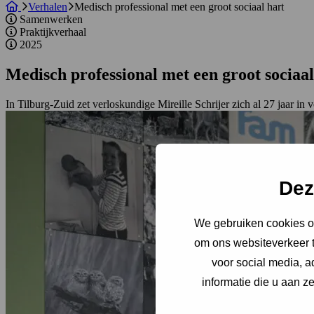
Verhalen
Medisch professional met een groot sociaal hart
Samenwerken
Praktijkverhaal
2025
Medisch professional met een groot sociaa
In Tilburg-Zuid zet verloskundige Mireille Schrijer zich al 27 jaar in
Dez
We gebruiken cookies om
om ons websiteverkeer t
voor social media, 
informatie die u aan z