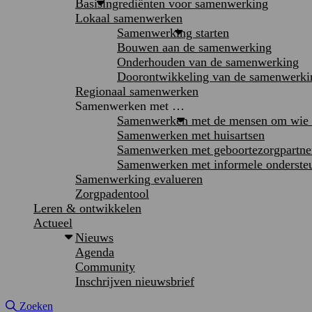
Basisingrediënten voor samenwerking
Lokaal samenwerken
Samenwerking starten
Bouwen aan de samenwerking
Onderhouden van de samenwerking
Doorontwikkeling van de samenwerki
Regionaal samenwerken
Samenwerken met …
Samenwerken met de mensen om wie h
Samenwerken met huisartsen
Samenwerken met geboortezorgpartne
Samenwerken met informele onderste
Samenwerking evalueren
Zorgpadentool
Leren & ontwikkelen
Actueel
Nieuws
Agenda
Community
Inschrijven nieuwsbrief
Site doorzoeken
Zoeken