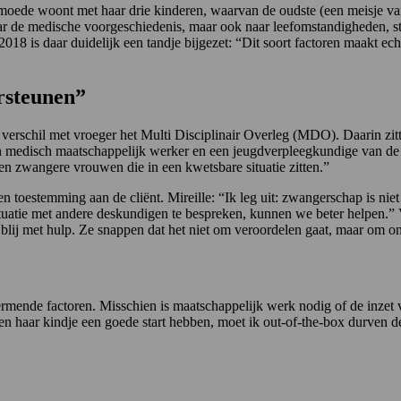
de woont met haar drie kinderen, waarvan de oudste (een meisje van vij
 naar de medische voorgeschiedenis, maar ook naar leefomstandigheden, 
in 2018 is daar duidelijk een tandje bijgezet: “Dit soort factoren maakt
rsteunen”
jk verschil met vroeger het Multi Disciplinair Overleg (MDO). Daarin zi
 medisch maatschappelijk werker en een jeugdverpleegkundige van de
en zwangere vrouwen die in een kwetsbare situatie zitten.”
toestemming aan de cliënt. Mireille: “Ik leg uit: zwangerschap is niet a
situatie met andere deskundigen te bespreken, kunnen we beter helpen.” 
 blij met hulp. Ze snappen dat het niet om veroordelen gaat, maar om o
mende factoren. Misschien is maatschappelijk werk nodig of de inzet va
en haar kindje een goede start hebben, moet ik out-of-the-box durven de