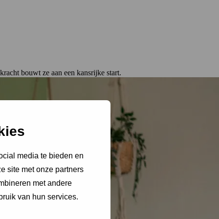
kracht bouwt ze aan een kansrijke start.
kies
ocial media te bieden en
e site met onze partners
ombineren met andere
bruik van hun services.