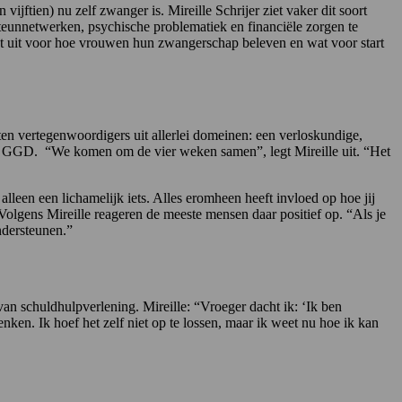
ftien) nu zelf zwanger is. Mireille Schrijer ziet vaker dit soort
steunnetwerken, psychische problematiek en financiële zorgen te
 echt uit voor hoe vrouwen hun zwangerschap beleven en wat voor start
tten vertegenwoordigers uit allerlei domeinen: een verloskundige,
 GGD. “We komen om de vier weken samen”, legt Mireille uit. “Het
lleen een lichamelijk iets. Alles eromheen heeft invloed op hoe jij
Volgens Mireille reageren de meeste mensen daar positief op. “Als je
ndersteunen.”
n schuldhulpverlening. Mireille: “Vroeger dacht ik: ‘Ik ben
nken. Ik hoef het zelf niet op te lossen, maar ik weet nu hoe ik kan