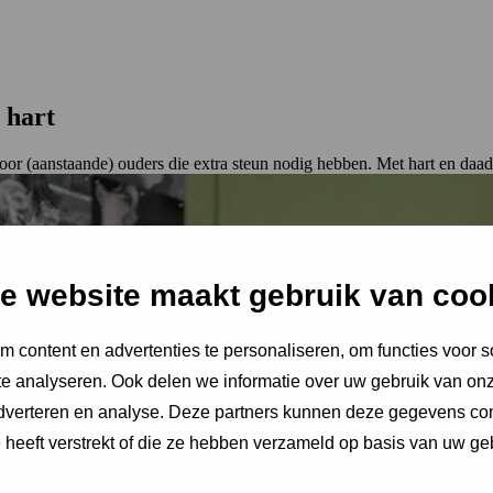
l hart
 voor (aanstaande) ouders die extra steun nodig hebben. Met hart en daad
e website maakt gebruik van coo
 content en advertenties te personaliseren, om functies voor s
e analyseren. Ook delen we informatie over uw gebruik van onz
adverteren en analyse. Deze partners kunnen deze gegevens c
e heeft verstrekt of die ze hebben verzameld op basis van uw ge