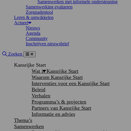
Samenwerken met informele ondersteuning
Samenwerking evalueren
Zorgpadentool
Leren & ontwikkelen
Actueel
Nieuws
Agenda
Community
Inschrijven nieuwsbrief
Site doorzoeken
Zoeken
Menu
Sluiten
Kansrijke Start
Wat is Kansrijke Start
Waarom Kansrijke Start
Interventies voor een Kansrijke Start
Beleid
Verhalen
Programma’s & projecten
Partners van Kansrijke Start
Informatie en advies
Thema’s
Samenwerken