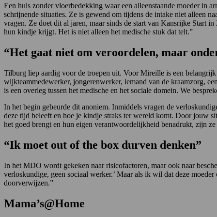
Een huis zonder vloerbedekking waar een alleenstaande moeder in armoe
schrijnende situaties. Ze is gewend om tijdens de intake niet alleen
vragen. Ze doet dit al jaren, maar sinds de start van Kansrijke Start 
hun kindje krijgt. Het is niet alleen het medische stuk dat telt.”
“Het gaat niet om veroordelen, maar onde
Tilburg liep aardig voor de troepen uit. Voor Mireille is een belangri
wijkteammedewerker, jongerenwerker, iemand van de kraamzorg, een
is een overleg tussen het medische en het sociale domein. We besprek
In het begin gebeurde dit anoniem. Inmiddels vragen de verloskundigen 
deze tijd beleeft en hoe je kindje straks ter wereld komt. Door jouw 
het goed brengt en hun eigen verantwoordelijkheid benadrukt, zijn ze
“Ik moet out of the box durven denken”
In het MDO wordt gekeken naar risicofactoren, maar ook naar bescher
verloskundige, geen sociaal werker.’ Maar als ik wil dat deze moeder 
doorverwijzen.”
Mama’s@Home