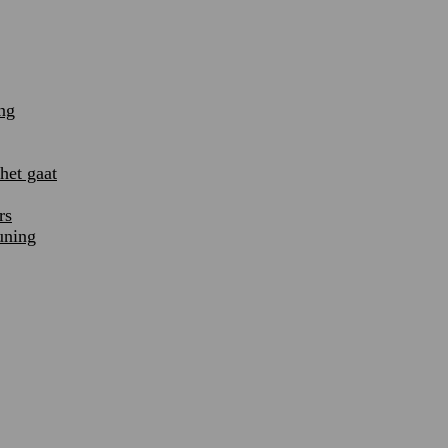
ng
et gaat
rs
uning