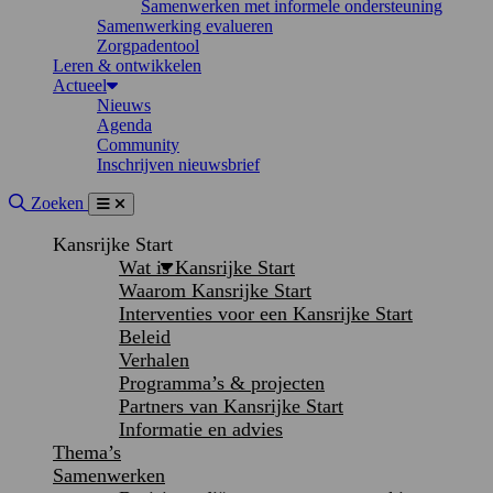
Samenwerken met informele ondersteuning
Samenwerking evalueren
Zorgpadentool
Leren & ontwikkelen
Actueel
Nieuws
Agenda
Community
Inschrijven nieuwsbrief
Site doorzoeken
Zoeken
Menu
Sluiten
Kansrijke Start
Wat is Kansrijke Start
Waarom Kansrijke Start
Interventies voor een Kansrijke Start
Beleid
Verhalen
Programma’s & projecten
Partners van Kansrijke Start
Informatie en advies
Thema’s
Samenwerken