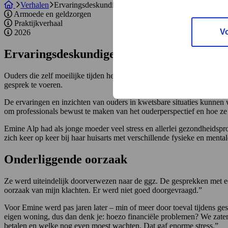
Verhalen
Ervaringsdeskundige helpt professionals in Utrecht
Armoede en geldzorgen
Praktijkverhaal
V
2026
Ervaringsdeskundige helpt professionals i
Ouders die zelf moeilijke tijden hebben doorgemaakt, weten als geen 
gesprek te voeren.
De ervaringen en inzichten van ouders in kwetsbare situaties kunnen 
om professionals bewust te maken van het ouderperspectief en hoe z
Emine Alp had als jonge moeder veel stress en allerlei gezondheidsp
zich keer op keer bij haar huisarts met verschillende fysieke en mental
Onderliggende oorzaak
Ze werd uiteindelijk doorverwezen naar de ggz. De gesprekken met ee
oorzaak van mijn klachten. Er werd niet goed doorgevraagd.”
Voor Emine werd pas jaren later – min of meer door toeval tijdens g
eigen woning, dus dan denk je: hoezo financiële problemen? We zaten 
betalen en welke nog even moest wachten. Dat gaf enorme stress.”