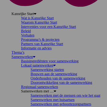
Kansrijke Start
Wat is Kansrijke Start
Waarom Kansrijke Start
Interventies voor een Kansrijke Start
Beleid
Verhalen
Programma’s & projecten
Partners van Kansrijke Start
Informatie en advies
Thema’s
Samenwerken
Basisingrediënten voor samenwerking
Lokaal samenwerken
Samenwerking starten
Bouwen aan de samenwerking
Onderhouden van de samenwerking
Doorontwikkeling van de samenwerking
Regionaal samenwerken
Samenwerken met …
Samenwerken met de mensen om wie het gaat
Samenwerken met huisartsen
Samenwerken met geboortezorgpartners