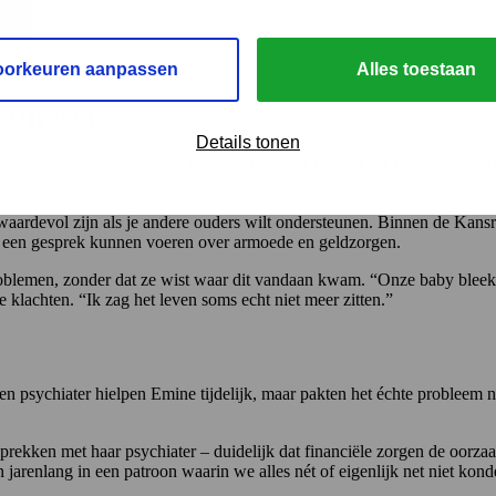
oorkeuren aanpassen
Alles toestaan
n Utrecht
Details tonen
ander wat andere gezinnen nodig hebben. In Utrecht zet Kansrijke Start
waardevol zijn als je andere ouders wilt ondersteunen. Binnen de Kansr
e een gesprek kunnen voeren over armoede en geldzorgen.
roblemen, zonder dat ze wist waar dit vandaan kwam. “Onze baby bleek
e klachten. “Ik zag het leven soms echt niet meer zitten.”
n psychiater hielpen Emine tijdelijk, maar pakten het échte probleem 
esprekken met haar psychiater – duidelijk dat financiële zorgen de oo
jarenlang in een patroon waarin we alles nét of eigenlijk net niet kon