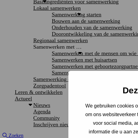
Basisingrediënten voor samenwerking
Lokaal samenwerken
Samenwerking starten
Bouwen aan de samenwerking
Onderhouden van de samenwerking
Doorontwikkeling van de samenwerki
Regionaal samenwerken
Samenwerken met …
Samenwerken met de mensen om wie h
Samenwerken met huisartsen
Samenwerken met geboortezorgpartne
Samenwerken met informele onderste
Samenwerking evalueren
Zorgpadentool
Dez
Leren & ontwikkelen
Actueel
Nieuws
We gebruiken cookies om
Agenda
om ons websiteverkeer t
Community
voor social media, 
Inschrijven nieuwsbrief
informatie die u aan z
Site doorzoeken
Zoeken