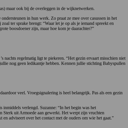
tas) maar ook bij de overleggen in de wijknetwerken.
e ondersteunen in hun werk. Zo praat ze mee over casussen in het
 zoal ter sprake brengt: “Waar let je op als je iemand spreekt en
grote boosdoener zijn, maar hoe kom je daarachter?”
 nachts regelmatig ligt te piekeren. “Het gezin ervaart misschien niet
 jullie nog geen ledikantje hebben. Kennen jullie stichting Babyspullen
daardoor veel. Vroegsignalering is heel belangrijk. Pas als een gezin
is inmiddels verlengd. Suzanne: “In het begin was het
n Sterk uit Armoede aan gewerkt. Het werpt zijn vruchten
t en adviseert over het contact met de ouders om wie het gaat.”