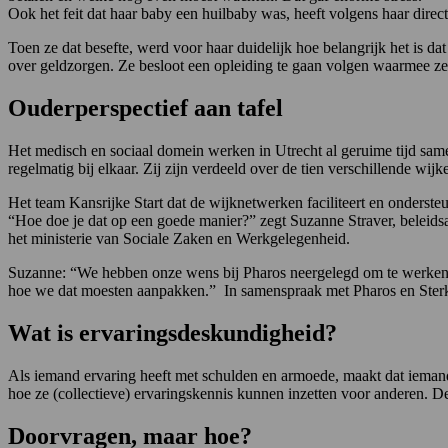
Ook het feit dat haar baby een huilbaby was, heeft volgens haar direc
Toen ze dat besefte, werd voor haar duidelijk hoe belangrijk het is da
over geldzorgen. Ze besloot een opleiding te gaan volgen waarmee ze 
Ouderperspectief aan tafel
Het medisch en sociaal domein werken in Utrecht al geruime tijd sam
regelmatig bij elkaar. Zij zijn verdeeld over de tien verschillende wi
Het team Kansrijke Start dat de wijknetwerken faciliteert en onderst
“Hoe doe je dat op een goede manier?” zegt Suzanne Straver, beleidsa
het ministerie van Sociale Zaken en Werkgelegenheid.
Suzanne: “We hebben onze wens bij Pharos neergelegd om te werken me
hoe we dat moesten aanpakken.” In samenspraak met Pharos en Ster
Wat is ervaringsdeskundigheid?
Als iemand ervaring heeft met schulden en armoede, maakt dat iemand
hoe ze (collectieve) ervaringskennis kunnen inzetten voor anderen. 
Doorvragen, maar hoe?