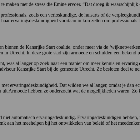
t te maken met de stress die Emine ervoer. “Dat droeg ik waarschijnlij
t professionals, zoals een verloskundige, de huisarts of de verpleegkund
haar ervaringsdeskundigheid voortaan in kon zetten om professionals te
en binnen de Kansrijke Start coalitie, onder meer via de ‘wijknetwerk
jken in Utrecht. In deze grote stad zijn armoede en schulden een bekend 
eunt, was al langer op zoek naar een manier om meer kennis en ervaring
dviseur Kansrijke Start bij de gemeente Utrecht. Ze besloten deel te 
t ervaringsdeskundigheid. Dat wilden we al langer, omdat je dan echt 
k uit Armoede hebben ze onderzocht wat de mogelijkheden waren. Zo 
 niet automatisch ervaringsdeskundig. Ervaringsdeskundigen hebben, na
Denk aan het meehelpen bij het ontwikkelen van beleid of het meedenk