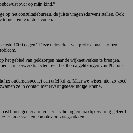
k onbewust over op mijn kind.”
ige op het consultatiebureau, de juiste vragen (durven) stellen. Ook
 trainen en te ondersteunen.
en eerste 1000 dagen’. Deze netwerken van professionals komen
probleem.
 op het gebied van geldzorgen naar de wijknetwerken te brengen.
nemen aan leerwerktrajecten over het thema geldzorgen van Pharos en
het ouderperspectief aan tafel krijgt. Maar we wisten niet zo goed
kwamen ze in contact met ervaringsdeskundige Emine.
ast hun eigen ervaringen, via scholing en praktijkervaring geleerd
en over processen en complexere vraagstukken.