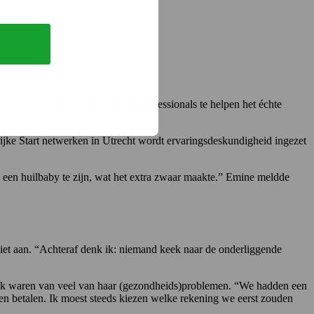
 ervaringsdeskundigheid in om professionals te helpen het échte
ijke Start netwerken in Utrecht wordt ervaringsdeskundigheid ingezet
 een huilbaby te zijn, wat het extra zwaar maakte.” Emine meldde
niet aan. “Achteraf denk ik: niemand keek naar de onderliggende
rzaak waren van veel van haar (gezondheids)problemen. “We hadden een
den betalen. Ik moest steeds kiezen welke rekening we eerst zouden