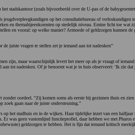
 het stadskantoor (zoals bijvoorbeeld over de U-pas of de babygroente
ls jeugdverpleegkundigen op het consultatiebureau of verloskundigen t
erken en themabijeenkomsten op stedelijk niveau. Emine licht toe wat zij
stellen en vooral: op welke manier? Armoede of geldzorgen kunnen de 
 de juiste vragen te stellen zet je iemand aan tot nadenken”
 zijn, maar waarschijnlijk levert het meer op als je vraagt of iemand ’s
nd aan tot nadenken. Of je benoemt wat je in huis observeert: ‘Ik zie dat
 zonder oordeel. “Zij komen soms als eerste bij gezinnen thuis en zien 
p zoek gaan naar de juiste ondersteuning.”
 het stadhuis en in de wijken. Haar tijdelijke inzet van een halfjaar 
. Er was geen vastomlijnd functieprofiel, daar hebben we met Pharos e
nbewuste) geldzorgen te hebben. Het is fijn dat iemand kritisch meekijk