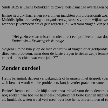
Sinds 2025 is Emine betrokken bij zowel beleidsmatige overleggen op
Emine gebruikt haar eigen ervaring en inzichten om professionals zoa
Multidisciplinaire overleg en organiseert zij sessies voor de wijknetw
wanneer je vermoedt dat er geldzorgen zijn? Wat voor vragen kun je 
“Het gezin ervaart misschien niet direct een probleem, maar door
Emine Alp – Ervaringsdeskundige
Volgens Emine kun je op de man of vrouw af vragen of er geldproblemen
direct een probleem, maar door de juiste vragen te stellen zet je iema
en is dat misschien wat voor jullie?’”
Zonder oordeel
Het is belangrijk dat een verloskundige of kraamzorg het gesprek voert
zich bewust wordt van de problemen, kun je verder praten en samen o
Emine’s kennis en kunde blijkt enorm waardevol voor de medewerkers op
nog zoeken naar hoe we haar deskundigheid het beste kunnen inzetten
af. Inmiddels weten we al veel meer over hoe het is om schulden of (o