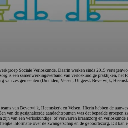
n werkgroep Sociale Verloskunde. Daarin werken sinds 2015 vertegenwo
g is een samenwerkingsverband van verloskundige praktijken, het Ro
rg van zes gemeenten (IJmuiden, Velsen, Uitgeest, Beverwijk, Heemsk
 teams van Beverwijk, Heemskerk en Velsen. Hierin hebben de aanwezi
 Een van de gesignaleerde aandachtspunten was dat bepaalde groepen
zijn van een verloskundige, of verwarren kraamzorg en verloskunde me
iftelijke informatie over de zwangerschap en de geboortezorg. Dit kan er