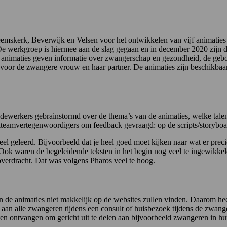
mskerk, Beverwijk en Velsen voor het ontwikkelen van vijf animaties 
. De werkgroep is hiermee aan de slag gegaan en in december 2020 zijn
imaties geven informatie over zwangerschap en gezondheid, de geboor
ie voor de zwangere vrouw en haar partner. De animaties zijn beschikbaa
werkers gebrainstormd over de thema’s van de animaties, welke talen 
kteamvertegenwoordigers om feedback gevraagd: op de scripts/storyboar
 geleerd. Bijvoorbeeld dat je heel goed moet kijken naar wat er precies
 Ook waren de begeleidende teksten in het begin nog veel te ingewikke
overdracht. Dat was volgens Pharos veel te hoog.
 de animaties niet makkelijk op de websites zullen vinden. Daarom he
aan alle zwangeren tijdens een consult of huisbezoek tijdens de zwan
en ontvangen om gericht uit te delen aan bijvoorbeeld zwangeren in hu