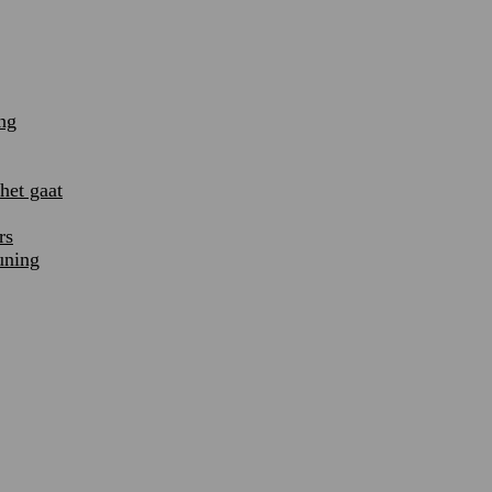
ng
et gaat
rs
uning