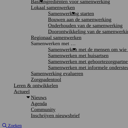
Basisingrediënten voor samenwerking
Lokaal samenwerken
Samenwerking starten
Bouwen aan de samenwerking
Onderhouden van de samenwerking
Doorontwikkeling van de samenwerki
Regionaal samenwerken
Samenwerken met …
Samenwerken met de mensen om wie h
Samenwerken met huisartsen
Samenwerken met geboortezorgpartne
Samenwerken met informele onderste
Samenwerking evalueren
Zorgpadentool
Leren & ontwikkelen
Actueel
Nieuws
Agenda
Community
Inschrijven nieuwsbrief
Site doorzoeken
Zoeken