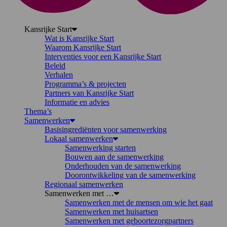
Kansrijke Start
Wat is Kansrijke Start
Waarom Kansrijke Start
Interventies voor een Kansrijke Start
Beleid
Verhalen
Programma’s & projecten
Partners van Kansrijke Start
Informatie en advies
Thema’s
Samenwerken
Basisingrediënten voor samenwerking
Lokaal samenwerken
Samenwerking starten
Bouwen aan de samenwerking
Onderhouden van de samenwerking
Doorontwikkeling van de samenwerking
Regionaal samenwerken
Samenwerken met …
Samenwerken met de mensen om wie het gaat
Samenwerken met huisartsen
Samenwerken met geboortezorgpartners