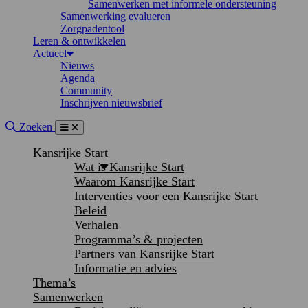
Samenwerken met informele ondersteuning
Samenwerking evalueren
Zorgpadentool
Leren & ontwikkelen
Actueel
Nieuws
Agenda
Community
Inschrijven nieuwsbrief
Site doorzoeken
Zoeken
Menu
Sluiten
Kansrijke Start
Wat is Kansrijke Start
Waarom Kansrijke Start
Interventies voor een Kansrijke Start
Beleid
Verhalen
Programma’s & projecten
Partners van Kansrijke Start
Informatie en advies
Thema’s
Samenwerken