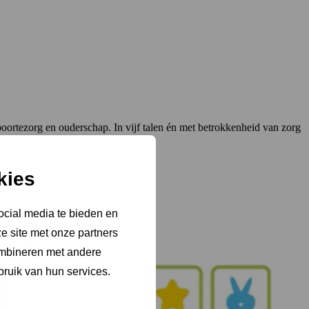
boortezorg en ouderschap. In vijf talen én met betrokkenheid van zorg
kies
ocial media te bieden en
e site met onze partners
ombineren met andere
bruik van hun services.