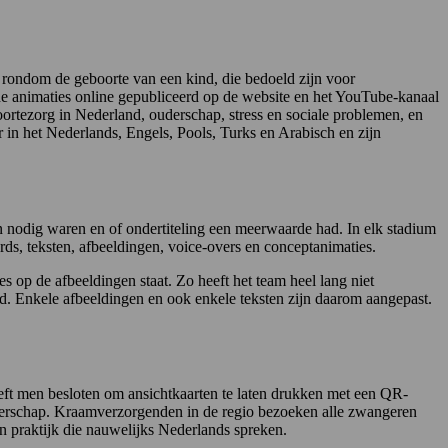
rondom de geboorte van een kind, die bedoeld zijn voor
 de animaties online gepubliceerd op de website en het YouTube-kanaal
tezorg in Nederland, ouderschap, stress en sociale problemen, en
r in het Nederlands, Engels, Pools, Turks en Arabisch en zijn
nodig waren en of ondertiteling een meerwaarde had. In elk stadium
ds, teksten, afbeeldingen, voice-overs en conceptanimaties.
 op de afbeeldingen staat. Zo heeft het team heel lang niet
ld. Enkele afbeeldingen en ook enkele teksten zijn daarom aangepast.
eft men besloten om ansichtkaarten te laten drukken met een QR-
gerschap. Kraamverzorgenden in de regio bezoeken alle zwangeren
n praktijk die nauwelijks Nederlands spreken.