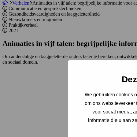
Verhalen
Animaties in vijf talen: begrijpelijke informatie voor
Communicatie en gesprekstechnieken
Gezondheidsvaardigheden en laaggeletterdheid
Nieuwkomers en migranten
Praktijkverhaal
2021
Animaties in vijf talen: begrijpelijke inf
Om anderstalige en laaggeletterde ouders beter te bereiken, ontwikke
en sociaal domein.
Dez
We gebruiken cookies om
om ons websiteverkeer t
voor social media, 
informatie die u aan z