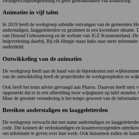
zwangerschapsbegeleiding of geen gebruikmaken van kraamzorg.
Animaties in vijf talen
In 2019 heeft de werkgroep subsidie ontvangen van de gemeenten Hee
anderstaligen, laaggeletterden en gezinnen in een kwetsbare situatie
van IJmond Geboortezorg en de website van JGZ Kennemerland. De an
hulpverlening daarbij. Bij elk filmpje staan links naar meer informat
ondertiteld.
Ontwikkeling van de animaties
De werkgroep heeft aan de hand van de bijeenkomst met wijkteammede
van de ontwikkeling heeft de projectleider de werkgroepleden en wij
Ook heeft het team advies gevraagd aan Pharos. Daarvan heeft men veel
opgemerkt dat er in een afbeelding twee wijnglazen op tafel stonden.
Maar de grootste verandering is het tempo geweest van de informatie
Bereiken anderstaligen en laaggeletterden
De werkgroep verwacht dat met name anderstaligen en laaggeletterden
code. Die kunnen de verloskundigen en kraamverzorgenden uitreiken 
om informatie te geven over hun werk. Ook huisartsen zullen de kaart