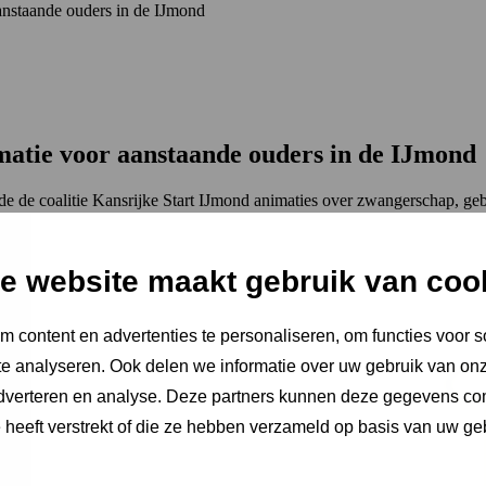
 aanstaande ouders in de IJmond
ormatie voor aanstaande ouders in de IJmond
lde de coalitie Kansrijke Start IJmond animaties over zwangerschap, ge
e website maakt gebruik van coo
 content en advertenties te personaliseren, om functies voor s
e analyseren. Ook delen we informatie over uw gebruik van onz
adverteren en analyse. Deze partners kunnen deze gegevens c
e heeft verstrekt of die ze hebben verzameld op basis van uw ge