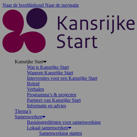
Naar de hoofdinhoud
Naar de navigatie
K
Kansrijke Start
Wat is Kansrijke Start
Waarom Kansrijke Start
Interventies voor een Kansrijke Start
Beleid
Verhalen
Programma’s & projecten
Partners van Kansrijke Start
Informatie en advies
Thema’s
Samenwerken
Basisingrediënten voor samenwerking
Lokaal samenwerken
Samenwerking starten