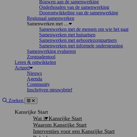
Bouwen aan de samenwerking
Onderhouden van de samenwerking
Doorontwikkeling van de samenwerking
Regionaal samenwerken
Samenwerken met …
Samenwerken met de mensen om wie het gaat
Samenwerken met huisartsen
Samenwerken met geboortezorgpartners
Samenwerken met informele ondersteuning
Samenwerking evalueren
Zorgpadentool
Leren & ontwikkelen
Actueel
Nieuws
Agenda
Community
Inschrijven nieuwsbrief
Site doorzoeken
Zoeken
Menu
Sluiten
Kansrijke Start
Wat is Kansrijke Start
Waarom Kansrijke Start
Interventies voor een Kansrijke Start