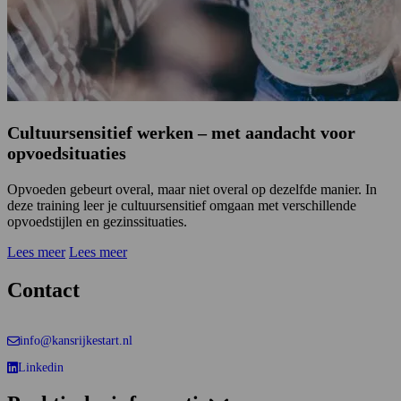
Cultuursensitief werken – met aandacht voor
opvoedsituaties
Opvoeden gebeurt overal, maar niet overal op dezelfde manier. In
deze training leer je cultuursensitief omgaan met verschillende
opvoedstijlen en gezinssituaties.
Lees meer
Lees meer
Contact
info@kansrijkestart.nl
Linkedin
Deze link gaat naar een externe website.