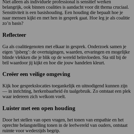
Niet alleen als individuele professional is sensitief werken
belangrijk, ook binnen coalities is aandacht voor dit thema cruciaal.
Sensitiviteit is een basishouding. Een houding die bepaalt hoe je
naar mensen kijkt en met hen in gesprek gaat. Hoe leg je als coalitie
zo’n basis?
Reflecteer
Ga als coalitiegenoten met elkaar in gesprek. Onderzoek samen je
eigen ‘ijsberg’: de overtuigingen, waarden, ervaringen en mogelijke
blinde vlekken die je blik op de wereld beïnvloeden. Sta stil bij de
bril waardoor jij kijkt en hoe die jouw handelen kleurt.
Creëer een veilige omgeving
Kijk hoe gesprekslocaties toegankelijk en uitnodigend kunnen zijn
— in inrichting, herkenbaarheid én taalgebruik. Zo ontstaat een plek
waar iedereen zich welkom voelt.
Luister met een open houding
Door het stellen van open vragen, het tonen van empathie en het
oprechte belangstelling tonen in de leefwereld van ouders, ontstaat
ruimte voor wederzijds begrip.