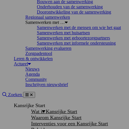
Bouwen aan de samenwerking
Onderhouden van de samenwerking
Doorontwikkeling van de samenwerking
Regionaal samenwerken
Samenwerken met …
Samenwerken met de mensen om wie het gaat
Samenwerken met huisartsen
Samenwerken met geboortezorgpartners
Samenwerken met informele ondersteuning
Samenwerking evalueren
Zorgpadentool
Leren & ontwikkelen
Actueel
Nieuws
Agenda
Community
Inschrijven nieuwsbrief
Site doorzoeken
Zoeken
Menu
Sluiten
Kansrijke Start
Wat is Kansrijke Start
Waarom Kansrijke Start
Interventies voor een Kansrijke Start