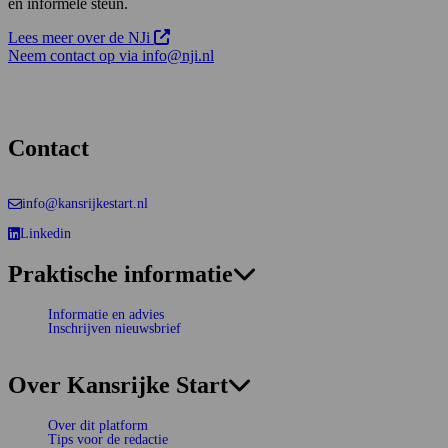
en informele steun.
Opens in new tab:
Deze link opent in een nieuw tabblad
Lees meer over de NJi
Neem contact op via info@nji.nl
Contact
info@kansrijkestart.nl
Linkedin
Deze link gaat naar een externe website.
Praktische informatie
Informatie en advies
Inschrijven nieuwsbrief
Over Kansrijke Start
Over dit platform
Tips voor de redactie