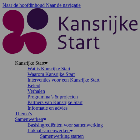
Naar de hoofdinhoud
Naar de navigatie
K
Kansrijke Start
Wat is Kansrijke Start
Waarom Kansrijke Start
Interventies voor een Kansrijke Start
Beleid
Verhalen
Programma’s & projecten
Partners van Kansrijke Start
Informatie en advies
Thema’s
Samenwerken
Basisingrediënten voor samenwerking
Lokaal samenwerken
Samenwerking starten