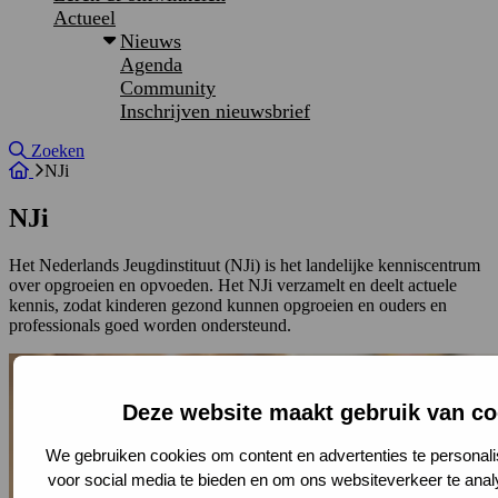
Actueel
Nieuws
Agenda
Community
Inschrijven nieuwsbrief
Site doorzoeken
Zoeken
NJi
NJi
Het Nederlands Jeugdinstituut (NJi) is het landelijke kenniscentrum
over opgroeien en opvoeden. Het NJi verzamelt en deelt actuele
kennis, zodat kinderen gezond kunnen opgroeien en ouders en
professionals goed worden ondersteund.
Deze website maakt gebruik van co
We gebruiken cookies om content en advertenties te personali
voor social media te bieden en om ons websiteverkeer te ana