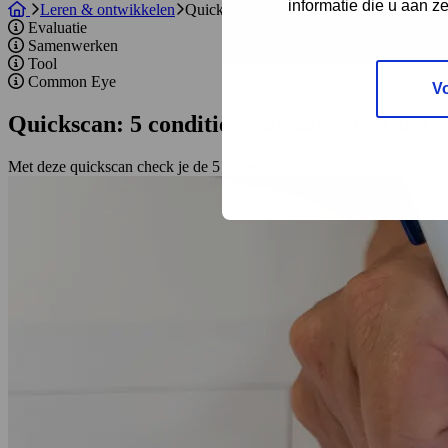
informatie die u aan z
Leren & ontwikkelen
Quickscan: 5 condities van samenwerken
Evaluatie
Samenwerken
Tool
Common Eye
V
Quickscan: 5 condities van samenwerken
Met deze quickscan check je de 5 samenwerkingscondities van Common E