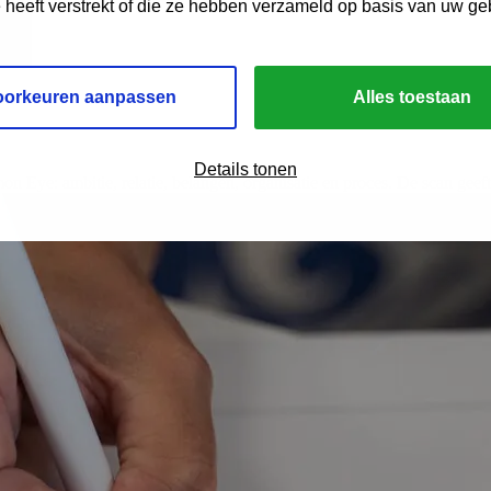
e heeft verstrekt of die ze hebben verzameld op basis van uw ge
oorkeuren aanpassen
Alles toestaan
Details tonen
ye: ambitie, relatie, belangen, organisatie en proces. De scan geeft 