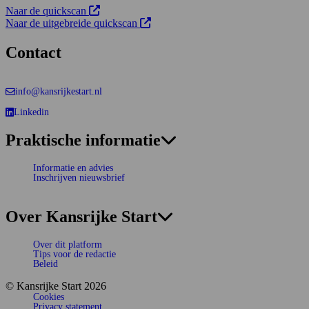
Opens in new tab:
Deze link opent in een nieuw tabblad
Naar de quickscan
Opens in new tab:
Deze link opent in een nieuw tabblad
Naar de uitgebreide quickscan
Contact
info@kansrijkestart.nl
Linkedin
Deze link gaat naar een externe website.
Praktische informatie
Informatie en advies
Inschrijven nieuwsbrief
Over Kansrijke Start
Over dit platform
Tips voor de redactie
Beleid
© Kansrijke Start 2026
Cookies
Privacy statement