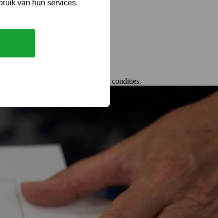
bruik van hun services.
structuur aan het gesprek over deze condities.