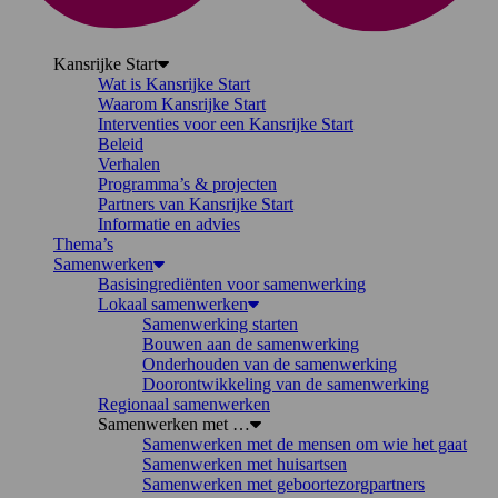
Kansrijke Start
Wat is Kansrijke Start
Waarom Kansrijke Start
Interventies voor een Kansrijke Start
Beleid
Verhalen
Programma’s & projecten
Partners van Kansrijke Start
Informatie en advies
Thema’s
Samenwerken
Basisingrediënten voor samenwerking
Lokaal samenwerken
Samenwerking starten
Bouwen aan de samenwerking
Onderhouden van de samenwerking
Doorontwikkeling van de samenwerking
Regionaal samenwerken
Samenwerken met …
Samenwerken met de mensen om wie het gaat
Samenwerken met huisartsen
Samenwerken met geboortezorgpartners