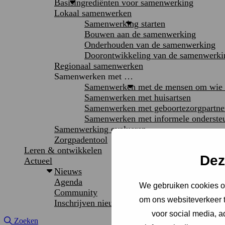
Basisingrediënten voor samenwerking
Lokaal samenwerken
Samenwerking starten
Bouwen aan de samenwerking
Onderhouden van de samenwerking
Doorontwikkeling van de samenwerki
Regionaal samenwerken
Samenwerken met …
Samenwerken met de mensen om wie h
Samenwerken met huisartsen
Samenwerken met geboortezorgpartne
Samenwerken met informele onderste
Samenwerking evalueren
Zorgpadentool
Leren & ontwikkelen
Dez
Actueel
Nieuws
Agenda
We gebruiken cookies om
Community
om ons websiteverkeer t
Inschrijven nieuwsbrief
voor social media, 
Site doorzoeken
Zoeken