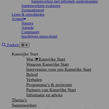
Samenwerken met informele ondersteuning
Samenwerking evalueren
Zorgpadentool
Leren & ontwikkelen
Actueel
Nieuws
Agenda
Community
Inschrijven nieuwsbrief
Site doorzoeken
Zoeken
Menu
Sluiten
Kansrijke Start
Wat is Kansrijke Start
Waarom Kansrijke Start
Interventies voor een Kansrijke Start
Beleid
Verhalen
Programma’s & projecten
Partners van Kansrijke Start
Informatie en advies
Thema’s
Samenwerken