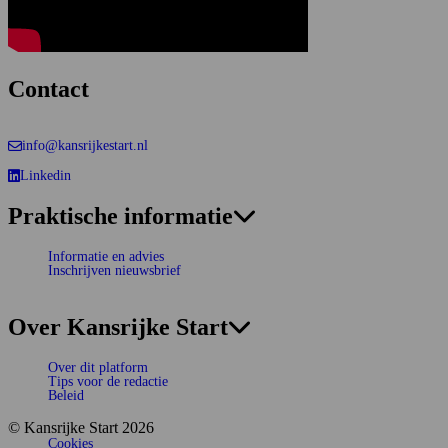
Contact
info@kansrijkestart.nl
Linkedin
Deze link gaat naar een externe website.
Praktische informatie
Informatie en advies
Inschrijven nieuwsbrief
Over Kansrijke Start
Over dit platform
Tips voor de redactie
Beleid
© Kansrijke Start 2026
Cookies