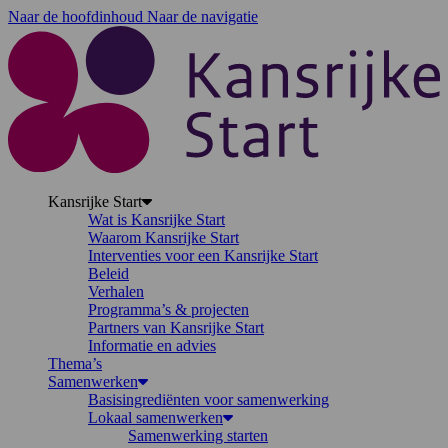
Naar de hoofdinhoud
Naar de navigatie
K
Kansrijke Start
Wat is Kansrijke Start
Waarom Kansrijke Start
Interventies voor een Kansrijke Start
Beleid
Verhalen
Programma’s & projecten
Partners van Kansrijke Start
Informatie en advies
Thema’s
Samenwerken
Basisingrediënten voor samenwerking
Lokaal samenwerken
Samenwerking starten