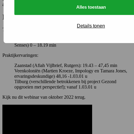
aangepakt of hoe zij dit momenteel aan het inrichten zijn.
Alles toestaan
Inhoud
Details tonen
Theoretisch deel:
Participatief actieonderzoek (Wilma van der Vlegel, Seven
Senses) 0 – 18.19 min
Praktijkervaringen:
Zaanstad (Afiah Vijlbrief, Rutgers): 19.43 – 47,45 min
Veenkoloniën (Martien Kroeze, Impology en Tamara Jones,
ervaringsdeskundige) 48,16 -1.03.01 u
Tilburg (verschillende betrokkenen bij project Gezond
opgroeien met perspectief); vanaf 1.03.01 u
Kijk nu dit webinar van oktober 2022 terug.