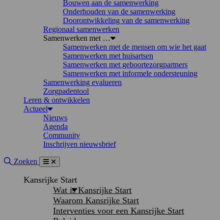
Bouwen aan de samenwerking
Onderhouden van de samenwerking
Doorontwikkeling van de samenwerking
Regionaal samenwerken
Samenwerken met …
Samenwerken met de mensen om wie het gaat
Samenwerken met huisartsen
Samenwerken met geboortezorgpartners
Samenwerken met informele ondersteuning
Samenwerking evalueren
Zorgpadentool
Leren & ontwikkelen
Actueel
Nieuws
Agenda
Community
Inschrijven nieuwsbrief
Site doorzoeken
Zoeken
Menu
Sluiten
Kansrijke Start
Wat is Kansrijke Start
Waarom Kansrijke Start
Interventies voor een Kansrijke Start