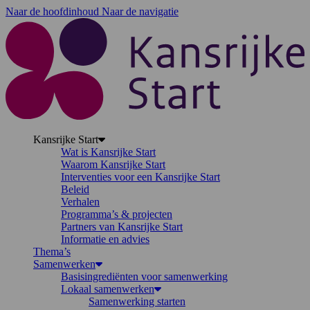
Naar de hoofdinhoud
Naar de navigatie
K
Kansrijke Start
Wat is Kansrijke Start
Waarom Kansrijke Start
Interventies voor een Kansrijke Start
Beleid
Verhalen
Programma’s & projecten
Partners van Kansrijke Start
Informatie en advies
Thema’s
Samenwerken
Basisingrediënten voor samenwerking
Lokaal samenwerken
Samenwerking starten