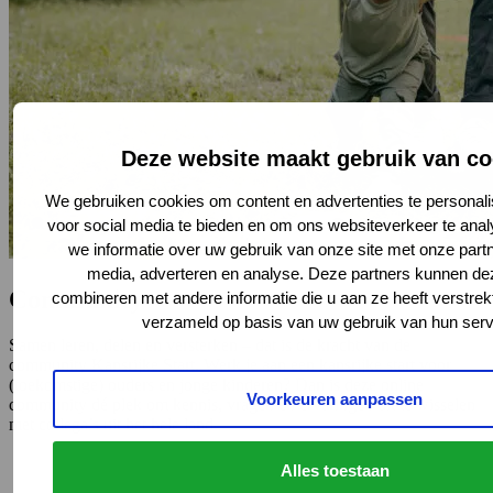
Deze website maakt gebruik van co
We gebruiken cookies om content en advertenties te personali
voor social media te bieden en om ons websiteverkeer te ana
we informatie over uw gebruik van onze site met onze partn
media, adverteren en analyse. Deze partners kunnen d
Community
combineren met andere informatie die u aan ze heeft verstrek
verzameld op basis van uw gebruik van hun serv
Samen leren, delen en versterken – dat is de kracht van de
community Kansrijke Start. Werk je aan een kansrijke start voor
(toekomstige) ouders en jonge kinderen? Dan is deze online
Voorkeuren aanpassen
community dé plek om kennis, vragen en ervaringen uit te wisselen
met collega’s uit het hele land.
Alles toestaan