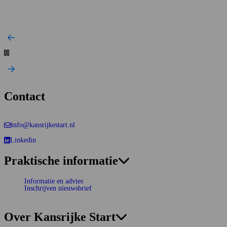
Contact
info@kansrijkestart.nl
Linkedin
Deze link gaat naar een externe website.
Praktische informatie
Informatie en advies
Inschrijven nieuwsbrief
Over Kansrijke Start