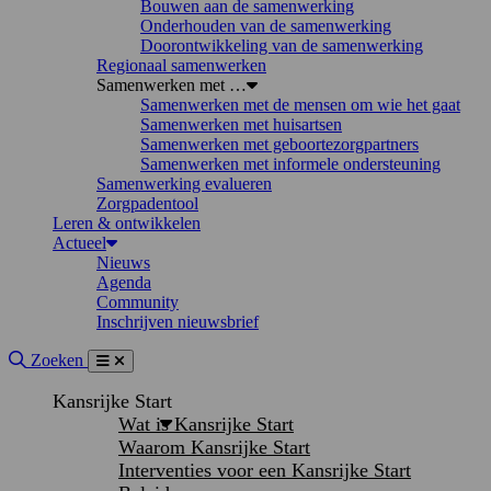
Bouwen aan de samenwerking
Onderhouden van de samenwerking
Doorontwikkeling van de samenwerking
Regionaal samenwerken
Samenwerken met …
Samenwerken met de mensen om wie het gaat
Samenwerken met huisartsen
Samenwerken met geboortezorgpartners
Samenwerken met informele ondersteuning
Samenwerking evalueren
Zorgpadentool
Leren & ontwikkelen
Actueel
Nieuws
Agenda
Community
Inschrijven nieuwsbrief
Site doorzoeken
Zoeken
Menu
Sluiten
Kansrijke Start
Wat is Kansrijke Start
Waarom Kansrijke Start
Interventies voor een Kansrijke Start